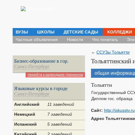
ВУЗЫ
ШКОЛЫ
ДЕТСКИЕ САДЫ
КОЛЛЕДЖИ
Частные объявления
Новости
Что почитать
Эле
←
ССУЗы Тольятти
Тольяттинский 
Бизнес-образование в гор.
Санкт-Петербург
общая информац
перейти к календарю тренингов
Тольятти
Языковые курсы в городе
Государственный СС
Санкт-Петербург
Диплом гос. образца
Английский
11 заведений
Сайт:
http://iskusstv.ru
Немецкий
7 заведений
Адрес Тольяттински
Испанский
5 заведений
Китайский
2 заведений