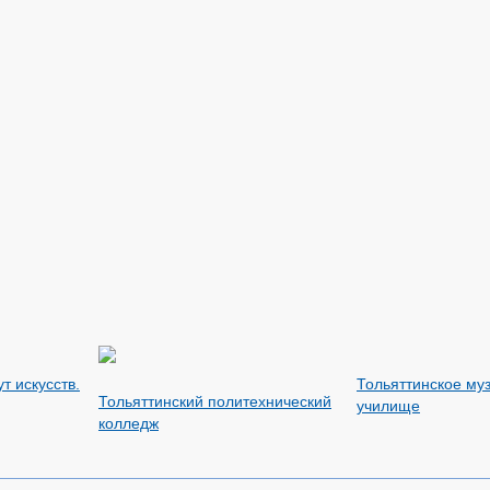
т искусств.
Тольяттинское му
Тольяттинский политехнический
училище
колледж