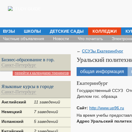
ВУЗЫ
ШКОЛЫ
ДЕТСКИЕ САДЫ
КОЛЛЕДЖИ
КУ
Частные объявления
Новости
Что почитать
Электронн
←
ССУЗы Екатеринбург
Уральский политехн
Бизнес-образование в гор.
Санкт-Петербург
общая информация
перейти к календарю тренингов
Екатеринбург
Языковые курсы в городе
Государственный ССУЗ
От
Санкт-Петербург
Диплом гос. образца
Английский
11 заведений
Сайт:
http://www.up96.ru
Немецкий
7 заведений
На время учебы предоставля
Адрес Уральский политех
Испанский
5 заведений
Китайский
2 заведений