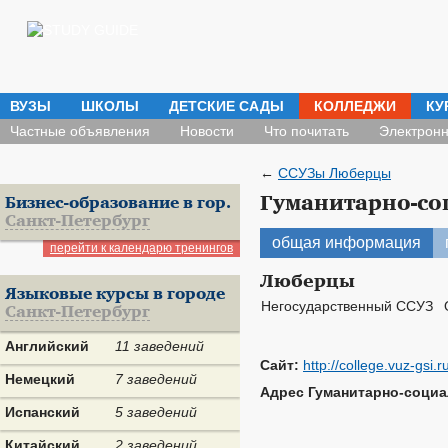
ВУЗЫ
ШКОЛЫ
ДЕТСКИЕ САДЫ
КОЛЛЕДЖИ
КУ
Частные объявления
Новости
Что почитать
Электронн
←
ССУЗы Люберцы
Гуманитарно-со
Бизнес-образование в гор.
Санкт-Петербург
общая информация
перейти к календарю тренингов
Люберцы
Языковые курсы в городе
Негосударственный ССУЗ
Санкт-Петербург
Английский
11 заведений
Сайт:
http://college.vuz-gsi.r
Немецкий
7 заведений
Адрес Гуманитарно-социа
Испанский
5 заведений
Китайский
2 заведений