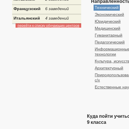
Направленность
Технический
Французский
6 заведений
Экономический
Итальянский
4 заведений
Юридический
перейти к списку обучающих центров
Медицинский
Гуманитарный
Педагогический
Информационны
технологии
Культура, искусст
Архитектурный
Природопользова
с/х
Естественные нау
Куда пойти учить
9 класса