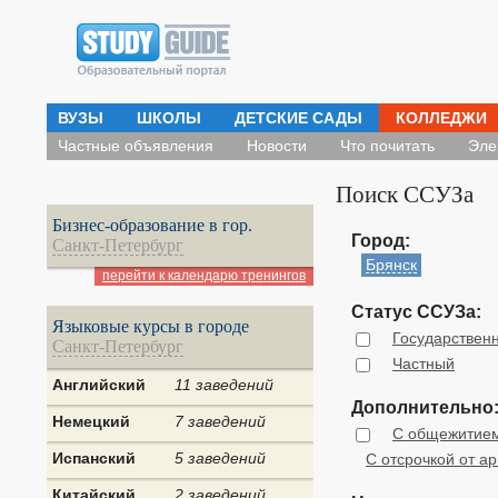
ВУЗЫ
ШКОЛЫ
ДЕТСКИЕ САДЫ
КОЛЛЕДЖИ
Частные объявления
Новости
Что почитать
Эле
Поиск ССУЗа
Бизнес-образование в гор.
Город:
Санкт-Петербург
Брянск
перейти к календарю тренингов
Статус ССУЗа:
Языковые курсы в городе
Государствен
Санкт-Петербург
Частный
Английский
11 заведений
Дополнительно
Немецкий
7 заведений
С общежитие
Испанский
5 заведений
С отсрочкой от а
Китайский
2 заведений