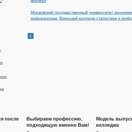
филиал
:
Московский государственный университет экономики
информатики. Брянский колледж статистики и инф
1
е
во
ние,
ки
ся после
Выбираем профессию,
Модель выпус
подходящую именно Вам!
колледжа