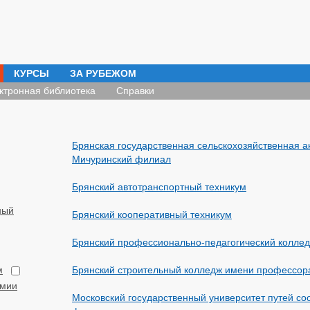
КУРСЫ
ЗА РУБЕЖОМ
ктронная библиотека
Справки
Брянская государственная сельскохозяйственная а
Мичуринский филиал
Брянский автотранспортный техникум
ный
Брянский кооперативный техникум
Брянский профессионально-педагогический колле
:
м
Брянский строительный колледж имени профессора
рмии
Московский государственный университет путей с