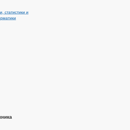
, статистики и
орматики
кника